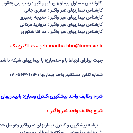
کارشناس مسئول بیماریهای غیر واگیر
:
زینب بنی یعقوب
کارشناس بیماریهای غیر واگیر : صغری جانی
کارشناس بیماریهای غیر واگیر : خدیجه رنجبری
کارشناس بیماریهای غیر واگیر : مروارید مردانی
کارشناس بیماریهای غیر واگیر : مه لقا شکوری
:bimariha.bhn@iums.ac.ir
پست الکترونیک
جهت برقرای ارتباط با واحدمبارزه با بیماریهای شبکه با شماره تلفن 56744962-021 داخلی 126-127 
شماره تلفن مستقیم واحد بیماریها : 56321014-021
شرح وظایف واحد پیشگیری،کنترل ومبارزه بابیماریهای غ
شرح وظایف واحد غیر واگیر
:
۱
-
برنامه پیشگیری و کنترل بیماریهای غیرواگیر وعوامل خ
۲
-
برنامه خطرسنجی
سکته های قلبی و مغزی