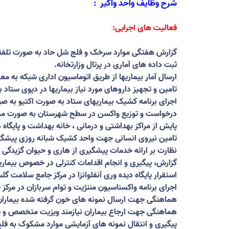
شرح وظایف واحد واگیر
:
فعالیت های اجرایی
:
گزارش هفتگی موارد سرخک و فلج شل حاد به صورت تلفنی
ثبت داده های آماری در پرتال وزارتخانه
.
ارسال آمار بیماریها از طریق اتوماسیون اداری شبکه به مع
تامین و تجهیز داروهای مورد نیاز بیماریها در دپوی ستاد
اجرای برنامه کشیک بیماریهای ستاد به صورت اکتیو به صور
درخواست و توزیع واکسن در سطح شهرستان به صورت م
پایش از مراکز بهداشتی و درمانی ، خانه بهداشت و پایگاه
تامین نیروی انسانی جهت واحد کشیک شبانه روزی پیشگی
نظارت بر ارائه خدمات پیشگیری از هاری و حیوان گزیدگی 
گزارش، پیگیری و انجام اقدامات کنترلی در خصوص بیماریه
استقرار پایگاه دیده وری آنفلوانزا در مرکز جامع سلامت گلس
اجرای برنامه واکسناسیون مننژیت و توام سربازان در مرک
هماهنگی جهت ارسال نمونه های خون گرفته شده بیماران م
هماهنگی جهت ارجاع بیماران نیازمند ویزیت متخصص و پ
پیگیری و انتقال نمونه های آزمایشی موارد مشکوک به فل