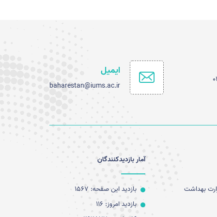
ایمیل
0
baharestan@iums.ac.ir
آمار بازدیدکنندگان
زارت بهداشت
بازدید این صفحه: 1567
بازدید امروز: 116