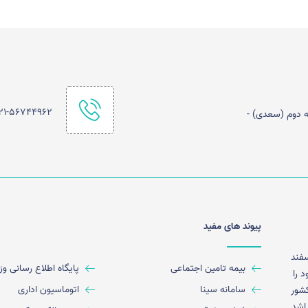
21-56744962
ه دوم (سعدی) -
پیوند های مفید
حترم دولت شهرستان بهارستان در ۲۶ اسفند
بیمه تامین اجتماعی
پایگاه اطلاع رسانی و
 را
سامانه سینا
اتوماسیون اداری
کشور
 را دارا میباشد .