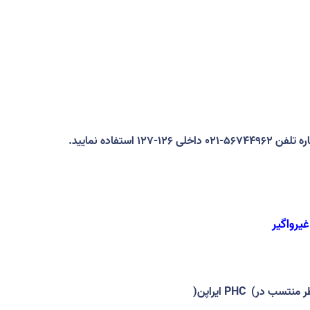
استفاده نمایید
.
یرواگیر
طر منتسب در
PHC (
ایراپن
)